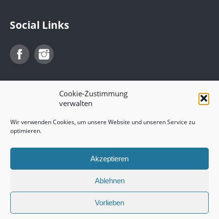
Social Links
Facebook
Instagram
Cookie-Zustimmung
verwalten
Wir verwenden Cookies, um unsere Website und unseren Service zu
optimieren.
© Makiwaya
Akzeptieren
Links
Impressum
Ablehnen
Unser Land Rover Defender
Links zu Land Rover Defender Seiten
Vorlieben