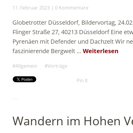
11. Februar 2023
0 Kommentare
Globetrotter Düsseldorf, Bildervortag, 24.0
Flinger Straße 27, 40213 Düsseldorf Eine e
Pyrenäen mit Defender und Dachzelt Wir neh
faszinierende Bergwelt …
Weiterlesen
Allgemein
Vorträge
Pin It
Wandern im Hohen V